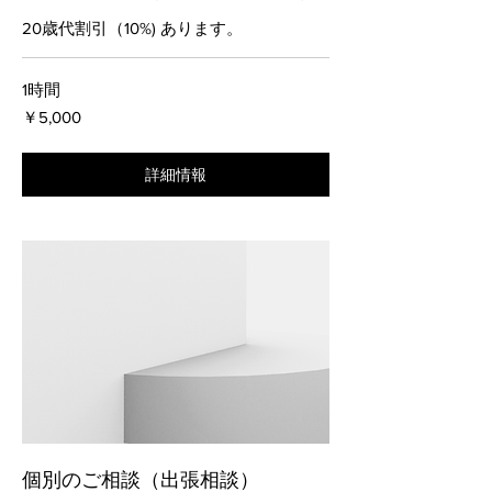
20歳代割引（10%) あります。
1時間
5,000
￥5,000
円
詳細情報
個別のご相談（出張相談）