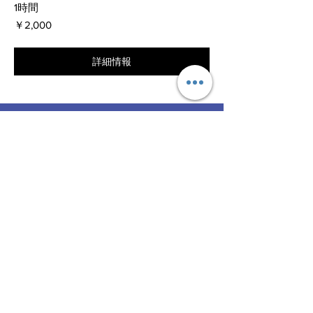
1時間
2,000
￥2,000
円
詳細情報
Contact
FPオフィス えむ
代表
​中川美加子
お気軽にお問い合わせください